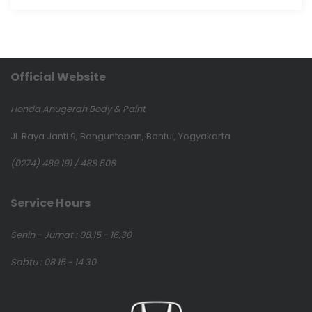
Official Website
Honda Anugerah Body & Paint
Jl. Raya Janti 9, Banguntapan, Bantul, Yogyakarta
(0274) 489 191 / 488 508
Service Hours
Senin - Jumat : 08.15 - 16.30
Sabtu : 08.15 - 14.30