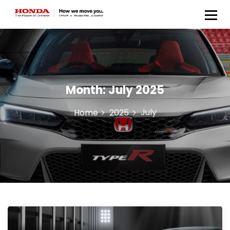
Honda Anugerah Body &
Paint
Month:
July 2025
July
Home
2025