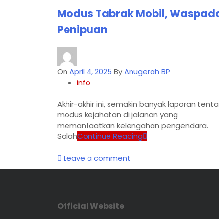
Modus Tabrak Mobil, Waspad
Penipuan
On
April 4, 2025
By
Anugerah BP
info
Akhir-akhir ini, semakin banyak laporan tent
modus kejahatan di jalanan yang
memanfaatkan kelengahan pengendara.
Salah
Continue Reading
Leave a comment
Official Website