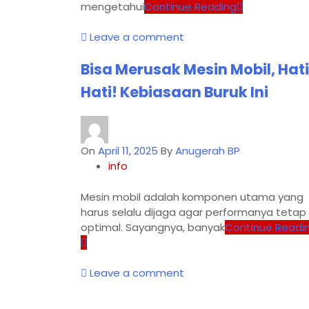
mengetahui
Continue Reading
Leave a comment
Bisa Merusak Mesin Mobil, Hat
Hati! Kebiasaan Buruk Ini
On
April 11, 2025
By
Anugerah BP
info
Mesin mobil adalah komponen utama yang
harus selalu dijaga agar performanya tetap
optimal. Sayangnya, banyak
Continue Readi
Leave a comment