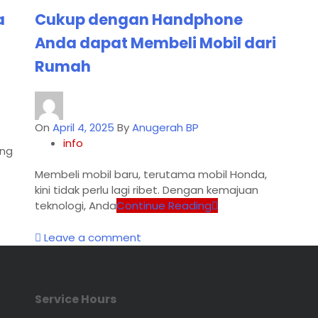
a
Cukup dengan Handphone
Anda dapat Membeli Mobil dari
Rumah
On
April 4, 2025
By
Anugerah BP
info
ang
Membeli mobil baru, terutama mobil Honda,
kini tidak perlu lagi ribet. Dengan kemajuan
teknologi, Anda
Continue Reading
Leave a comment
Service Hours