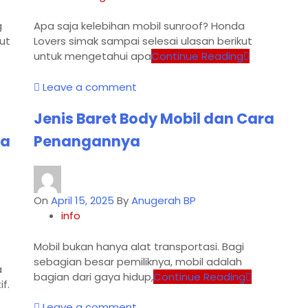
g
Apa saja kelebihan mobil sunroof? Honda
ut
Lovers simak sampai selesai ulasan berikut
untuk mengetahui apa
Continue Reading
Leave a comment
Jenis Baret Body Mobil dan Cara
da
Penangannya
On
April 15, 2025
By
Anugerah BP
info
Mobil bukan hanya alat transportasi. Bagi
sebagian besar pemiliknya, mobil adalah
a
bagian dari gaya hidup,
Continue Reading
f.
Leave a comment