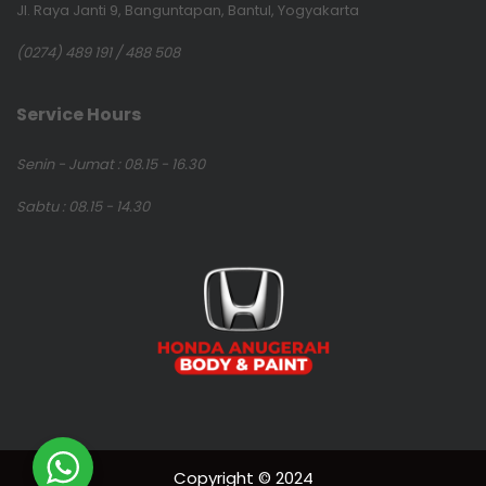
Jl. Raya Janti 9, Banguntapan, Bantul, Yogyakarta
(0274) 489 191 / 488 508
Service Hours
Senin - Jumat : 08.15 - 16.30
Sabtu : 08.15 - 14.30
Copyright © 2024