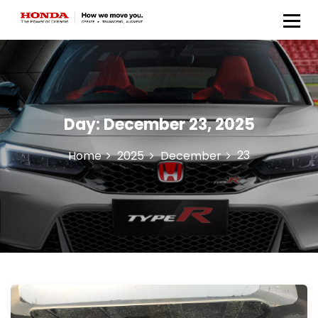
Honda Anugerah Body &
Paint
Day:
December 23, 2025
23
Home
2025
December