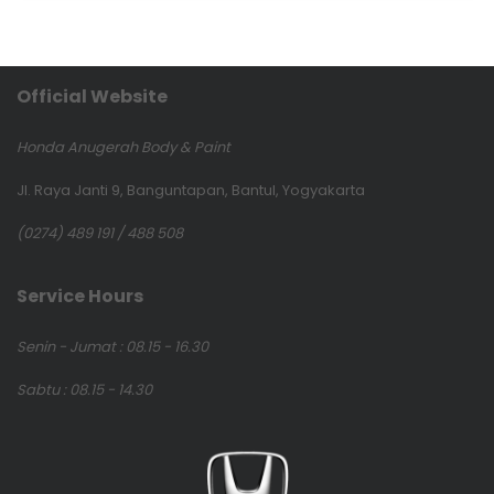
Official Website
Honda Anugerah Body & Paint
Jl. Raya Janti 9, Banguntapan, Bantul, Yogyakarta
(0274) 489 191 / 488 508
Service Hours
Senin - Jumat : 08.15 - 16.30
Sabtu : 08.15 - 14.30