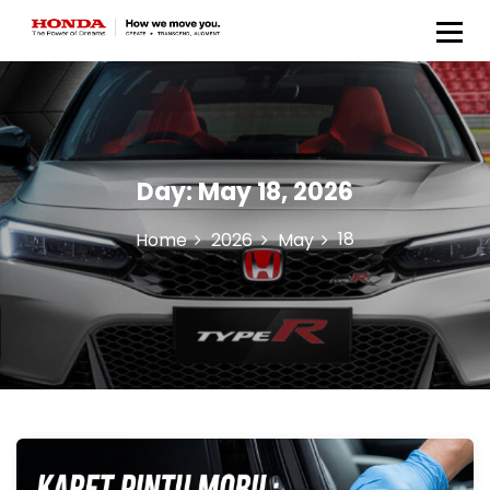
Honda Anugerah Body &
Paint
Day:
May 18, 2026
18
Home
2026
May