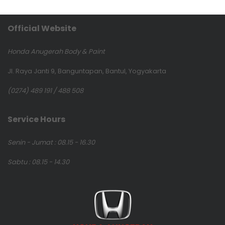
Official Website
Honda Anugerah Body & Paint
Jl. Raya Janti 9, Banguntapan, Bantul, Yogyakarta
(0274) 489 191 / 488 508
Service Hours
Senin - Jumat : 08.15 - 16.30
Sabtu : 08.15 - 14.30