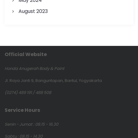
May 2024
August 2023
Official Website
Honda Anugerah Body & Paint
Jl. Raya Janti 9, Banguntapan, Bantul, Yogyakarta
(0274) 489 191 / 488 508
Service Hours
Senin - Jumat : 08.15 - 16.30
Sabtu : 08.15 - 14.30