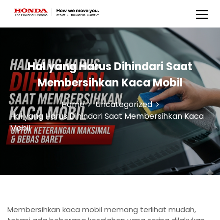
Honda Anugerah Body &
Paint
Hal yang Harus Dihindari Saat
Membersihkan Kaca Mobil
Home
Uncategorized
Hal yang Harus Dihindari Saat Membersihkan Kaca
Mobil
Membersihkan kaca mobil memang terlihat mudah,