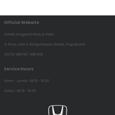
Official Website
Honda Anugerah Body & Paint
Jl. Raya Janti 9, Banguntapan, Bantul, Yogyakarta
(0274) 489 191 / 488 508
Service Hours
Senin - Jumat : 08.15 - 16.30
Sabtu : 08.15 - 14.30