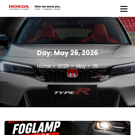
Honda Anugerah Body &
Paint
Day:
May 26, 2026
26
Home
2026
May