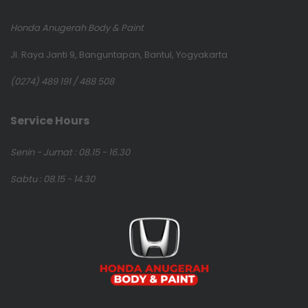
Honda Anugerah Body & Paint
Jl. Raya Janti 9, Banguntapan, Bantul, Yogyakarta
(0274) 489 191 / 488 508
Service Hours
Senin - Jumat : 08.15 - 16.30
Sabtu : 08.15 - 14.30