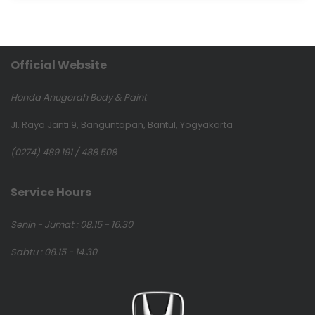
Official Website
Honda Anugerah Body & Paint
Jl. Raya Janti 9, Banguntapan, Bantul, Yogyakarta
(0274) 489 191 / 488 508
Service Hours
Senin - Jumat : 08.15 - 16.30
Sabtu : 08.15 - 14.30